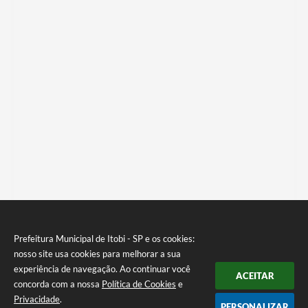
Prefeitura Municipal de Itobi - SP e os cookies:
nosso site usa cookies para melhorar a sua
experiência de navegação. Ao continuar você
ACEITAR
concorda com a nossa
Política de Cookies
e
Privacidade
.
PERSONALIZAR