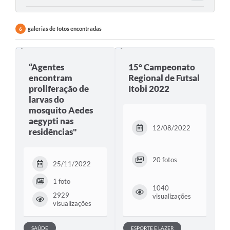
Departamentos
Contato
galerias de fotos encontradas
6
LEIS MUNICIPAIS
Diário Oficial
“Agentes
15° Campeonato
encontram
Regional de Futsal
Ouvidoria
proliferação de
Itobi 2022
larvas do
Serviços Online
mosquito Aedes
aegypti nas
COVID19
12/08/2022
residências"
Contas Públicas
20 fotos
SIC
25/11/2022
1 foto
HISTÓRICO - ADM
1040
2929
visualizações
Relação de Cargos e Salários
visualizações
Galeria de Fotos
SAÚDE
ESPORTE E LAZER