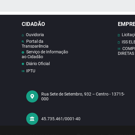
 MÍDIAS
CIDADÃO
EMPR
Ouvidoria
Licitaç
Portal da
ISS E
Transparência
COMP
Serviço de Informação
DIRETAS
ao Cidadão
Diário Oficial
IPTU
Contato
Doe Sangue
Concursos
Rua Sete de Setembro, 932 – Centro - 13715-
000
Contas publicas
Receba Notificações do
Nosso Site
Telefones Úteis
45.735.461/0001-40