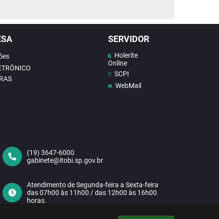
ESA
SERVIDOR
Holerite
ões
Online
LETRÔNICO
SCPI
RAS
WebMail
(19) 3647-6000
gabinete@itobi.sp.gov.br
Atendimento de Segunda-feira a Sexta-feira
das 07h00 às 11h00 / das 12h00 às 16h00
horas.