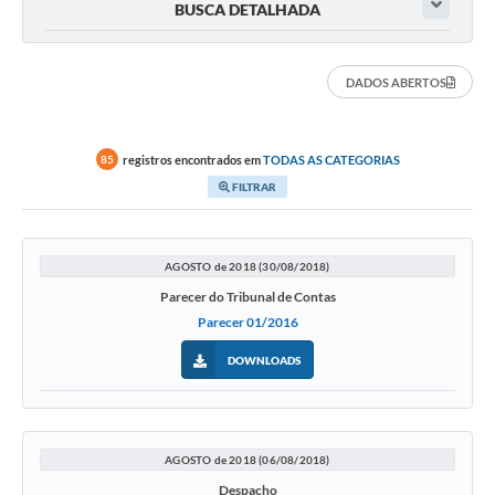
Departamentos
BUSCA DETALHADA
Contato
DADOS ABERTOS
LEIS MUNICIPAIS
Diário Oficial
registros encontrados em
TODAS AS CATEGORIAS
85
Ouvidoria
FILTRAR
Serviços Online
COVID19
AGOSTO de 2018 (30/08/2018)
Parecer do Tribunal de Contas
Contas Públicas
Parecer 01/2016
SIC
DOWNLOADS
HISTÓRICO - ADM
Relação de Cargos e Salários
AGOSTO de 2018 (06/08/2018)
Galeria de Fotos
Despacho