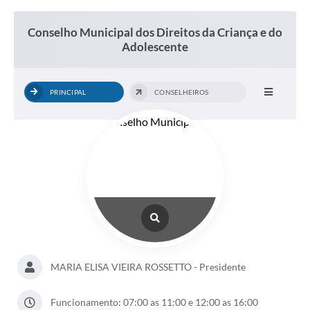
Departamentos
Contato
Conselho Municipal dos Direitos da Criança e do
Adolescente
LEIS MUNICIPAIS
Diário Oficial
PRINCIPAL
CONSELHEIROS
Ouvidoria
Serviços Online
COVID19
Contas Públicas
SIC
HISTÓRICO - ADM
MARIA ELISA VIEIRA ROSSETTO - Presidente
Relação de Cargos e Salários
Galeria de Fotos
Funcionamento: 07:00 as 11:00 e 12:00 as 16:00