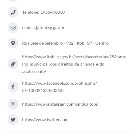
Audiências Públicas
Telefone: 1936476000
IPTU
cmdca@itobi.sp.gov.br
Legislação
Rua Sete de Setembro - 932 - Itobi-SP - Centro
Editais
Telefones Úteis
https://www.itobi.sp.gov.br/portal/secretarias/28/conse
lho-municipal-dos-direitos-da-crianca-e-do-
adolescente/
https://www.facebook.com/profile.php?
id=100091334503632
https://www.instagram.com/cmdcaitobi/
https://www.twitter.com