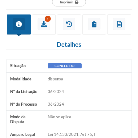
Departamentos
Imprimir
Contato
1
LEIS MUNICIPAIS
Diário Oficial
Detalhes
Ouvidoria
Serviços Online
Situação
CONCLUÍDO
COVID19
Modalidade
dispensa
Contas Públicas
Nº da Licitação
36/2024
SIC
Nº do Processo
36/2024
HISTÓRICO - ADM
Modo de
Não se aplica
Relação de Cargos e Salários
Disputa
Galeria de Fotos
Amparo Legal
Lei 14.133/2021, Art 75, I