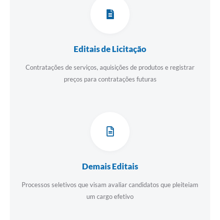
Departamentos
Contato
LEIS MUNICIPAIS
Editais de Licitação
Diário Oficial
Contratações de serviços, aquisições de produtos e registrar
Ouvidoria
preços para contratações futuras
Serviços Online
COVID19
Contas Públicas
SIC
Demais Editais
HISTÓRICO - ADM
Processos seletivos que visam avaliar candidatos que pleiteiam
Relação de Cargos e Salários
um cargo efetivo
Galeria de Fotos