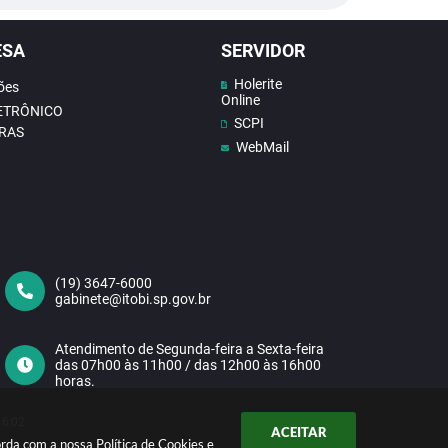
ESA
SERVIDOR
Holerite
ões
Online
LETRÔNICO
SCPI
RAS
WebMail
(19) 3647-6000
gabinete@itobi.sp.gov.br
Atendimento de Segunda-feira a Sexta-feira
das 07h00 às 11h00 / das 12h00 às 16h00
horas.
16:02
ACEITAR
corda com a nossa
Política de Cookies
e