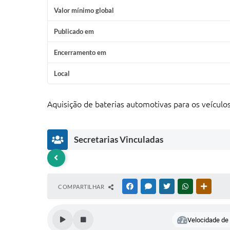
Valor mínimo global
Publicado em
Encerramento em
Local
Aquisição de baterias automotivas para os veícul
Secretarias Vinculadas
D
D
COMPARTILHAR
FACEBOOK
MESSENGER
TWITTER
WHATSAPP
OUTRAS
e
e
p
p
a
a
rt
rt
Velocidade de l
a
a