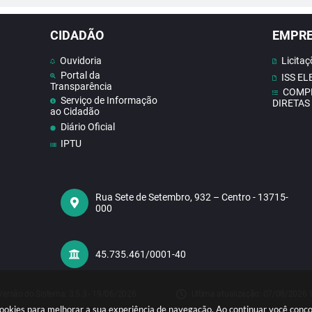
CIDADÃO
EMPR
Ouvidoria
Licitaç
Portal da
ISS E
Transparência
COMP
Serviço de Informação
DIRETAS
ao Cidadão
Diário Oficial
IPTU
Contato
Doe Sangue
Concursos
Rua Sete de Setembro, 932 – Centro - 13715-
000
Contas publicas
Receba Notificações do
Nosso Site
Telefones Úteis
45.735.461/0001-40
Versão do Sistema:
3.5.3 - 19/06/2026
Ultima atualização:
07/08/2026 
sa cookies para melhorar a sua experiência de navegação. Ao continuar você con