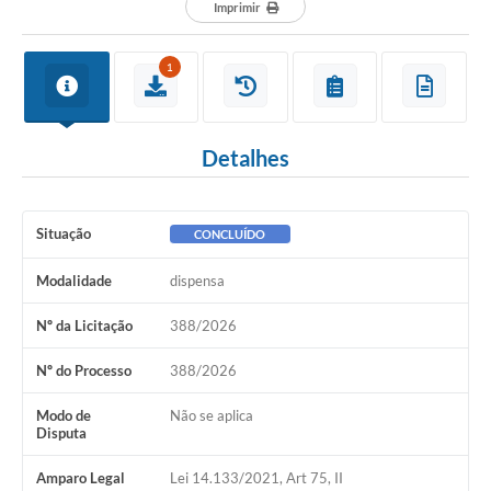
Departamentos
Imprimir
Contato
1
LEIS MUNICIPAIS
Diário Oficial
Detalhes
Ouvidoria
Serviços Online
Situação
CONCLUÍDO
COVID19
Modalidade
dispensa
Contas Públicas
Nº da Licitação
388/2026
SIC
Nº do Processo
388/2026
HISTÓRICO - ADM
Modo de
Não se aplica
Relação de Cargos e Salários
Disputa
Galeria de Fotos
Amparo Legal
Lei 14.133/2021, Art 75, II