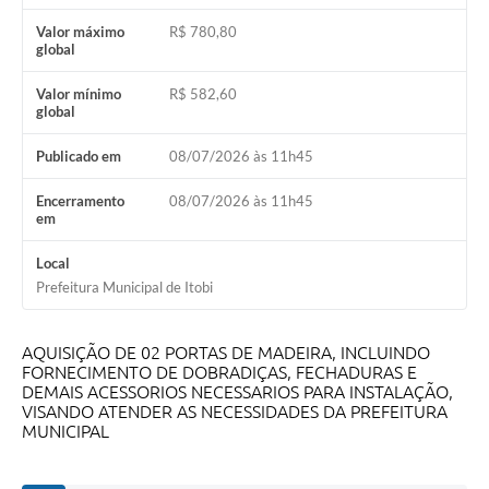
Audiências Públicas
Valor máximo
R$ 780,80
global
IPTU
Valor mínimo
R$ 582,60
global
Legislação
Editais
Publicado em
08/07/2026 às 11h45
Telefones Úteis
Encerramento
08/07/2026 às 11h45
em
Local
Prefeitura Municipal de Itobi
AQUISIÇÃO DE 02 PORTAS DE MADEIRA, INCLUINDO
FORNECIMENTO DE DOBRADIÇAS, FECHADURAS E
DEMAIS ACESSORIOS NECESSARIOS PARA INSTALAÇÃO,
VISANDO ATENDER AS NECESSIDADES DA PREFEITURA
MUNICIPAL