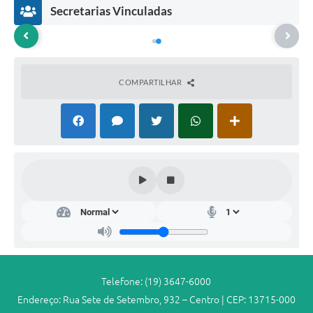
Secretarias Vinculadas
COMPARTILHAR
Dep
arta
men
to
da
Ad
mini
stra
Telefone: (19) 3647-6000
ção
Endereço: Rua Sete de Setembro, 932 – Centro | CEP: 13715-000
Ger