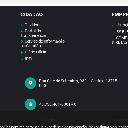
CIDADÃO
EMPR
Ouvidoria
Licitaç
Portal da
ISS E
Transparência
COMP
Serviço de Informação
DIRETAS
ao Cidadão
Diário Oficial
IPTU
Contato
Doe Sangue
Concursos
Rua Sete de Setembro, 932 – Centro - 13715-
000
Contas publicas
Receba Notificações do
Nosso Site
Telefones Úteis
45.735.461/0001-40
Versão do Sistema:
3.5.3 - 19/06/2026
Ultima atualização:
07/08/2026 
sa cookies para melhorar a sua experiência de navegação. Ao continuar você con