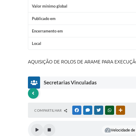
Valor mínimo global
Publicado em
Encerramento em
Local
AQUISIÇÃO DE ROLOS DE ARAME PARA EXECUÇÃ
Secretarias Vinculadas
D
D
COMPARTILHAR
FACEBOOK
MESSENGER
TWITTER
WHATSAPP
OUTRAS
e
e
p
p
a
a
rt
rt
Velocidade de l
a
a