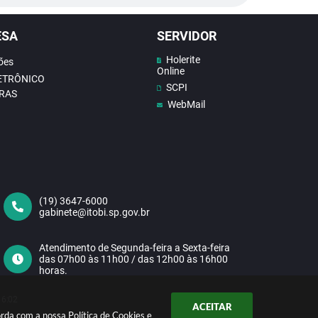
ESA
SERVIDOR
Holerite
ões
Online
LETRÔNICO
SCPI
RAS
WebMail
(19) 3647-6000
gabinete@itobi.sp.gov.br
Atendimento de Segunda-feira a Sexta-feira
das 07h00 às 11h00 / das 12h00 às 16h00
horas.
16:02
ACEITAR
corda com a nossa
Política de Cookies
e