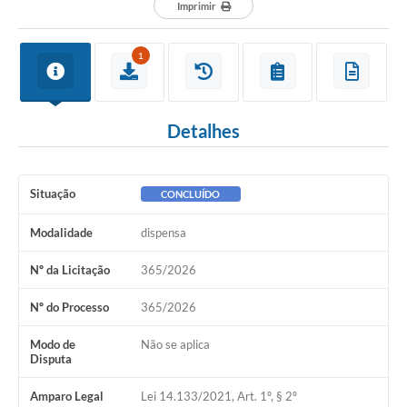
Departamentos
Imprimir
Contato
1
LEIS MUNICIPAIS
Diário Oficial
Detalhes
Ouvidoria
Serviços Online
Situação
CONCLUÍDO
COVID19
Modalidade
dispensa
Contas Públicas
Nº da Licitação
365/2026
SIC
Nº do Processo
365/2026
HISTÓRICO - ADM
Modo de
Não se aplica
Relação de Cargos e Salários
Disputa
Galeria de Fotos
Amparo Legal
Lei 14.133/2021, Art. 1º, § 2º