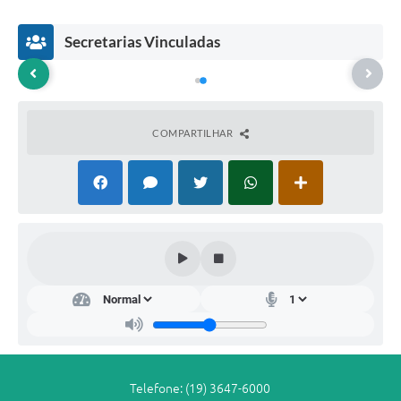
Secretarias Vinculadas
COMPARTILHAR
Dep
arta
men
to
de
Co
mpr
as
Telefone: (19) 3647-6000