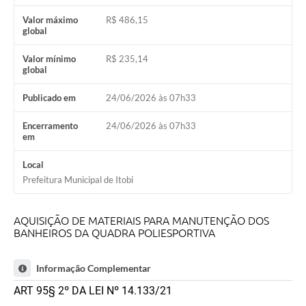
Audiências Públicas
Valor máximo
R$ 486,15
global
IPTU
Valor mínimo
R$ 235,14
global
Legislação
Editais
Publicado em
24/06/2026 às 07h33
Telefones Úteis
Encerramento
24/06/2026 às 07h33
em
Local
Prefeitura Municipal de Itobi
AQUISIÇÃO DE MATERIAIS PARA MANUTENÇÃO DOS
BANHEIROS DA QUADRA POLIESPORTIVA
Informação Complementar
ART 95§ 2º DA LEI Nº 14.133/21