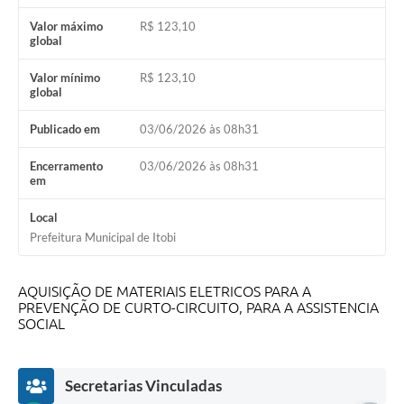
Audiências Públicas
Valor máximo
R$ 123,10
global
IPTU
Valor mínimo
R$ 123,10
global
Legislação
Editais
Publicado em
03/06/2026 às 08h31
Telefones Úteis
Encerramento
03/06/2026 às 08h31
em
Local
Prefeitura Municipal de Itobi
AQUISIÇÃO DE MATERIAIS ELETRICOS PARA A
PREVENÇÃO DE CURTO-CIRCUITO, PARA A ASSISTENCIA
SOCIAL
Secretarias Vinculadas