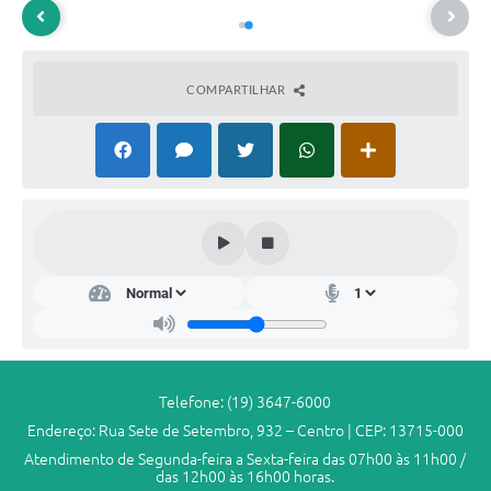
COMPARTILHAR
Dep
arta
men
to
de
Co
mpr
as
Telefone: (19) 3647-6000
Elain
Endereço: Rua Sete de Setembro, 932 – Centro | CEP: 13715-000
e
Atendimento de Segunda-feira a Sexta-feira das 07h00 às 11h00 /
Crist
ina
das 12h00 às 16h00 horas.