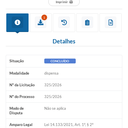
Departamentos
Imprimir
Contato
1
LEIS MUNICIPAIS
Diário Oficial
Detalhes
Ouvidoria
Serviços Online
Situação
CONCLUÍDO
COVID19
Modalidade
dispensa
Contas Públicas
Nº da Licitação
325/2026
SIC
Nº do Processo
325/2026
HISTÓRICO - ADM
Modo de
Não se aplica
Relação de Cargos e Salários
Disputa
Galeria de Fotos
Amparo Legal
Lei 14.133/2021, Art. 1º, § 2º