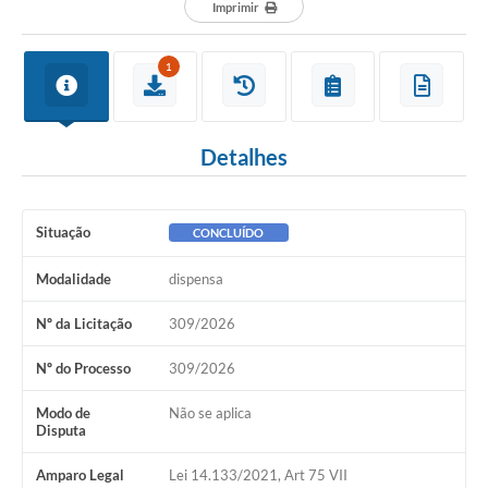
Departamentos
Imprimir
Contato
1
LEIS MUNICIPAIS
Diário Oficial
Detalhes
Ouvidoria
Serviços Online
Situação
CONCLUÍDO
COVID19
Modalidade
dispensa
Contas Públicas
Nº da Licitação
309/2026
SIC
Nº do Processo
309/2026
HISTÓRICO - ADM
Modo de
Não se aplica
Relação de Cargos e Salários
Disputa
Galeria de Fotos
Amparo Legal
Lei 14.133/2021, Art 75 VII