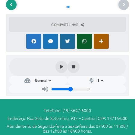
COMPARTILHAR
Dep
arta
men
to
da
Ad
mini
stra
Telefone: (19) 3647-6000
ção
Endereço: Rua Sete de Setembro, 932 – Centro | CEP: 13715-000
Ger
al
Atendimento de Segunda-feira a Sexta-feira das 07h00 às 11h00 /
das 12h00 às 16h00 horas.
Willi