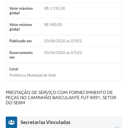
Audiências Públicas
Valor máximo
R$ 1.195,00
global
IPTU
Valor mínimo
R$ 980,00
global
Legislação
Editais
Publicado em
03/06/2026 às 07h22
Telefones Úteis
Encerramento
03/06/2026 às 07h22
em
Local
Prefeitura Municipal de Itobi
PRESTAÇÃO DE SERVIÇO COM FORNECIMNENTO DE
PEÇAS NO CAMINHÃO BASCULANTE FUT-9091, SETOR
DO SERM
Secretarias Vinculadas