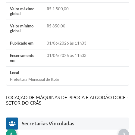
Audiências Públicas
Valor máximo
R$ 1.500,00
global
IPTU
Valor mínimo
R$ 850,00
global
Legislação
Editais
Publicado em
01/06/2026 às 11h03
Telefones Úteis
Encerramento
01/06/2026 às 11h03
em
Local
Prefeitura Municipal de Itobi
LOCAÇÃO DE MÁQUINAS DE PIPOCA E ALGODÃO DOCE -
SETOR DO CRÁS
Secretarias Vinculadas