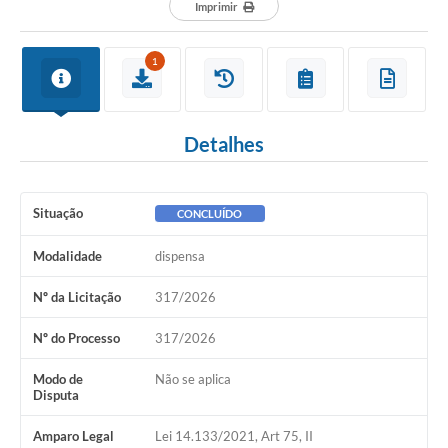
Departamentos
Imprimir
Contato
1
LEIS MUNICIPAIS
Diário Oficial
Detalhes
Ouvidoria
Serviços Online
Situação
CONCLUÍDO
COVID19
Modalidade
dispensa
Contas Públicas
Nº da Licitação
317/2026
SIC
Nº do Processo
317/2026
HISTÓRICO - ADM
Modo de
Não se aplica
Relação de Cargos e Salários
Disputa
Galeria de Fotos
Amparo Legal
Lei 14.133/2021, Art 75, II