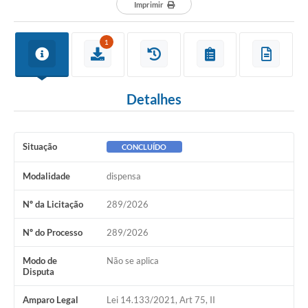
Departamentos
Imprimir
Contato
1
LEIS MUNICIPAIS
Diário Oficial
Detalhes
Ouvidoria
Serviços Online
Situação
CONCLUÍDO
COVID19
Modalidade
dispensa
Contas Públicas
Nº da Licitação
289/2026
SIC
Nº do Processo
289/2026
HISTÓRICO - ADM
Modo de
Não se aplica
Relação de Cargos e Salários
Disputa
Galeria de Fotos
Amparo Legal
Lei 14.133/2021, Art 75, II