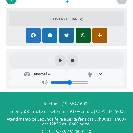
COMPARTILHAR
Dep
arta
men
to
da
Ad
mini
stra
Telefone: (19) 3647-6000
ção
Endereço: Rua Sete de Setembro, 932 – Centro | CEP: 13715-000
Ger
al
Atendimento de Segunda-feira a Sexta-feira das 07h00 às 11h00 /
das 12h00 às 16h00 horas.
Willi
am
CNPJ: 45.735.461/0001-40