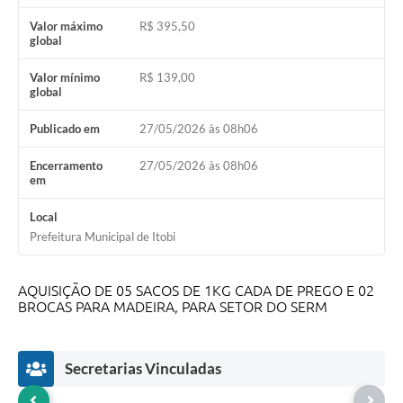
Audiências Públicas
Valor máximo
R$ 395,50
global
IPTU
Valor mínimo
R$ 139,00
global
Legislação
Editais
Publicado em
27/05/2026 às 08h06
Telefones Úteis
Encerramento
27/05/2026 às 08h06
em
Local
Prefeitura Municipal de Itobi
AQUISIÇÃO DE 05 SACOS DE 1KG CADA DE PREGO E 02
BROCAS PARA MADEIRA, PARA SETOR DO SERM
Secretarias Vinculadas