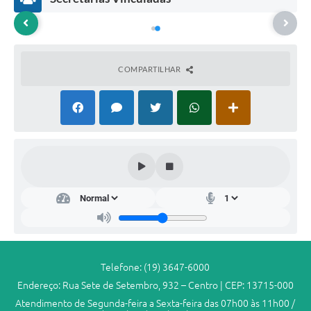
COMPARTILHAR
Dep
arta
men
to
da
Ad
mini
stra
Telefone: (19) 3647-6000
ção
Endereço: Rua Sete de Setembro, 932 – Centro | CEP: 13715-000
Ger
al
Atendimento de Segunda-feira a Sexta-feira das 07h00 às 11h00 /