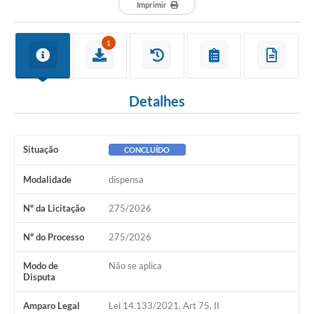
Departamentos
Imprimir
Contato
1
LEIS MUNICIPAIS
Diário Oficial
Detalhes
Ouvidoria
Serviços Online
Situação
CONCLUÍDO
COVID19
Modalidade
dispensa
Contas Públicas
Nº da Licitação
275/2026
SIC
Nº do Processo
275/2026
HISTÓRICO - ADM
Modo de
Não se aplica
Relação de Cargos e Salários
Disputa
Galeria de Fotos
Amparo Legal
Lei 14.133/2021, Art 75, II