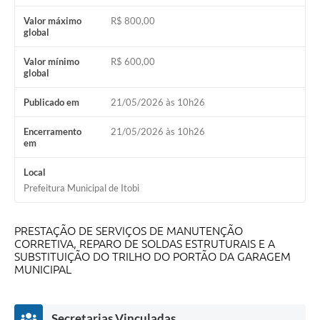
Audiências Públicas
Valor máximo
R$ 800,00
global
IPTU
Valor mínimo
R$ 600,00
global
Legislação
Editais
Publicado em
21/05/2026 às 10h26
Telefones Úteis
Encerramento
21/05/2026 às 10h26
em
Local
Prefeitura Municipal de Itobi
PRESTAÇÃO DE SERVIÇOS DE MANUTENÇÃO
CORRETIVA, REPARO DE SOLDAS ESTRUTURAIS E A
SUBSTITUIÇÃO DO TRILHO DO PORTÃO DA GARAGEM
MUNICIPAL
Secretarias Vinculadas