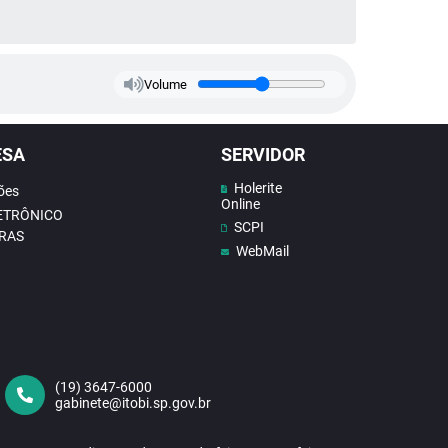
Volume
ESA
SERVIDOR
Holerite
ões
Online
LETRÔNICO
SCPI
RAS
WebMail
(19) 3647-6000
gabinete@itobi.sp.gov.br