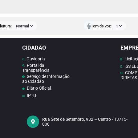
 MÍDIAS
eitura:
Tom de voz:
CIDADÃO
EMPR
Ouvidoria
Licitaç
Portal da
ISS E
Transparência
COMP
Serviço de Informação
DIRETAS
ao Cidadão
Diário Oficial
IPTU
Contato
Doe Sangue
Concursos
Rua Sete de Setembro, 932 – Centro - 13715-
000
Contas publicas
Receba Notificações do
Nosso Site