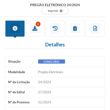
Departamentos
PREGÃO ELETRÔNICO 24/2024
Contato
Imprimir
LEIS MUNICIPAIS
3
Diário Oficial
Ouvidoria
Detalhes
Serviços Online
COVID19
Situação
CONCLUÍDO
Contas Públicas
Modalidade
Pregão Eletrônico
SIC
Nº da Licitação
24/2024
HISTÓRICO - ADM
Nº do Edital
27/2024
Relação de Cargos e Salários
Nº do Processo
52/2024
Galeria de Fotos