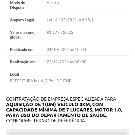
Modo de
Aberto
Audiências Públicas
Disputa
IPTU
Amparo Legal
Lei 14.133/2021, Art 28, I
Legislação
Valor máximo
R$ 177.728,22
global
Editais
Publicado em
31/10/2024 às 10h41
Telefones Úteis
Realização em
22/11/2024 às 08h00
Local
PREFEITURA MUNICIPAL DE ITOBI
CONTRATAÇÃO DE EMPRESA ESPECIALIZADA PARA
AQUISIÇÃO DE 1(UM) VEÍCULO 0KM, COM
CAPACIDADE MÍNIMA DE 7 LUGARES, MOTOR 1.0,
PARA USO DO DEPARTAMENTO DE SAÚDE
,
CONFORME TERMO DE REFERÊNCIA.