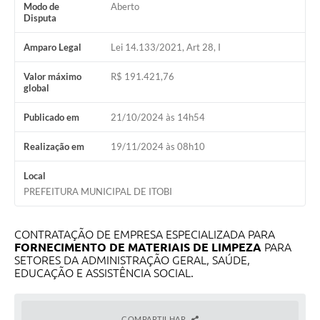
Modo de
Aberto
Audiências Públicas
Disputa
IPTU
Amparo Legal
Lei 14.133/2021, Art 28, I
Legislação
Valor máximo
R$ 191.421,76
global
Editais
Publicado em
21/10/2024 às 14h54
Telefones Úteis
Realização em
19/11/2024 às 08h10
Local
PREFEITURA MUNICIPAL DE ITOBI
CONTRATAÇÃO DE EMPRESA ESPECIALIZADA PARA
FORNECIMENTO DE MATERIAIS DE LIMPEZA
PARA
SETORES DA ADMINISTRAÇÃO GERAL, SAÚDE,
EDUCAÇÃO E ASSISTÊNCIA SOCIAL.
COMPARTILHAR