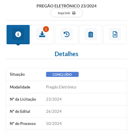
Departamentos
PREGÃO ELETRÔNICO 23/2024
Contato
Imprimir
LEIS MUNICIPAIS
2
Diário Oficial
Ouvidoria
Detalhes
Serviços Online
COVID19
Situação
CONCLUÍDO
Contas Públicas
Modalidade
Pregão Eletrônico
SIC
Nº da Licitação
23/2024
HISTÓRICO - ADM
Nº do Edital
26/2024
Relação de Cargos e Salários
Nº do Processo
50/2024
Galeria de Fotos