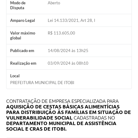
Modo de
Aberto
Audiências Públicas
Disputa
IPTU
Amparo Legal
Lei 14.133/2021, Art 28, I
Legislação
Valor máximo
R$ 113.605,00
global
Editais
Publicado em
14/08/2024 às 13h25
Telefones Úteis
Realização em
03/09/2024 às 08h10
Local
PREFEITURA MUNICIPAL DE ITOBI
CONTRATAÇÃO DE EMPRESA ESPECIALIZADA PARA
AQUISIÇÃO DE CESTAS BÁSICAS ALIMENTÍCIAS
PARA DISTRIBUIÇÃO ÀS FAMÍLIAS EM SITUAÇÃO DE
VULNERABILIDADE SOCIAL
CADASTRADAS NO
DEPARTAMENTO MUNICIPAL DE ASSISTÊNCIA
SOCIAL E CRAS DE ITOBI.