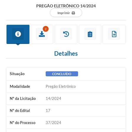
Departamentos
PREGÃO ELETRÔNICO 14/2024
Contato
Imprimir
LEIS MUNICIPAIS
2
Diário Oficial
Ouvidoria
Detalhes
Serviços Online
COVID19
Situação
CONCLUÍDO
Contas Públicas
Modalidade
Pregão Eletrônico
SIC
Nº da Licitação
14/2024
HISTÓRICO - ADM
Nº do Edital
17
Relação de Cargos e Salários
Nº do Processo
37/2024
Galeria de Fotos