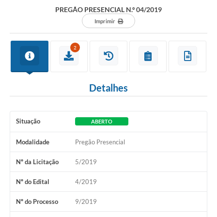
Departamentos
PREGÃO PRESENCIAL N.º 04/2019
Contato
Imprimir
LEIS MUNICIPAIS
2
Diário Oficial
Ouvidoria
Detalhes
Serviços Online
COVID19
Situação
ABERTO
Contas Públicas
Modalidade
Pregão Presencial
SIC
Nº da Licitação
5/2019
HISTÓRICO - ADM
Nº do Edital
4/2019
Relação de Cargos e Salários
Nº do Processo
9/2019
Galeria de Fotos