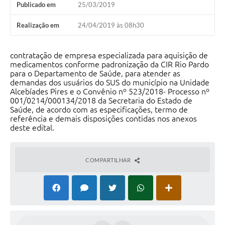
Publicado em
25/03/2019
Audiências Públicas
Realização em
24/04/2019 às 08h30
IPTU
Legislação
contratação de empresa especializada para aquisição de
medicamentos conforme padronização da CIR Rio Pardo
Editais
para o Departamento de Saúde, para atender as
demandas dos usuários do SUS do município na Unidade
Alcebíades Pires e o Convênio nº 523/2018- Processo nº
Telefones Úteis
001/0214/000134/2018 da Secretaria do Estado de
Saúde, de acordo com as especificações, termo de
referência e demais disposições contidas nos anexos
deste edital.
COMPARTILHAR