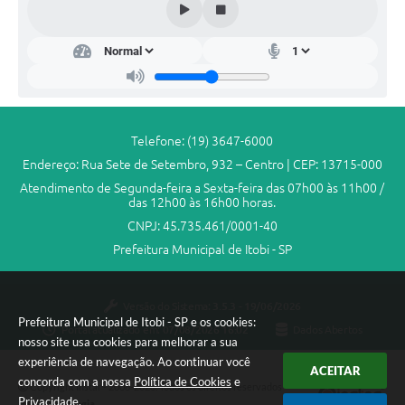
Telefone: (19) 3647-6000
Endereço: Rua Sete de Setembro, 932 – Centro | CEP: 13715-000
Atendimento de Segunda-feira a Sexta-feira das 07h00 às 11h00 /
das 12h00 às 16h00 horas.
CNPJ: 45.735.461/0001-40
Prefeitura Municipal de Itobi - SP
Versão do Sistema:
3.5.3 - 19/06/2026
Prefeitura Municipal de Itobi - SP e os cookies:
Portal atualizado em:
07/08/2026 16:02
Dados Abertos
nosso site usa cookies para melhorar a sua
experiência de navegação. Ao continuar você
ACEITAR
concorda com a nossa
Política de Cookies
e
Copyright Instar - 2006-2026. Todos os direitos reservados -
Privacidade
.
Instar Tecnologia