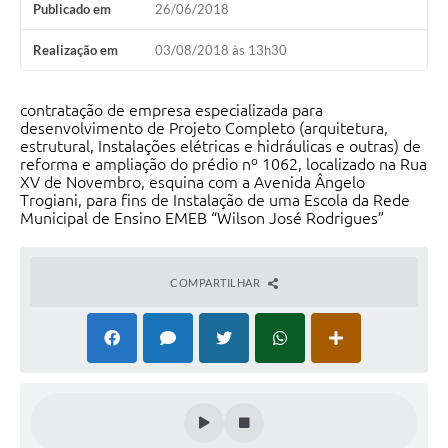
Publicado em
26/06/2018
Audiências Públicas
Realização em
03/08/2018 às 13h30
IPTU
Legislação
contratação de empresa especializada para
desenvolvimento de Projeto Completo (arquitetura,
Editais
estrutural, Instalações elétricas e hidráulicas e outras) de
reforma e ampliação do prédio nº 1062, localizado na Rua
XV de Novembro, esquina com a Avenida Ângelo
Telefones Úteis
Trogiani, para fins de Instalação de uma Escola da Rede
Municipal de Ensino EMEB “Wilson José Rodrigues”
COMPARTILHAR