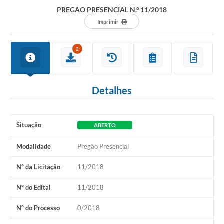
Departamentos
PREGÃO PRESENCIAL N.º 11/2018
Contato
Imprimir
LEIS MUNICIPAIS
2
Diário Oficial
Ouvidoria
Detalhes
Serviços Online
COVID19
Situação
ABERTO
Contas Públicas
Modalidade
Pregão Presencial
SIC
Nº da Licitação
11/2018
HISTÓRICO - ADM
Nº do Edital
11/2018
Relação de Cargos e Salários
Nº do Processo
0/2018
Galeria de Fotos