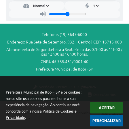
Telefone: (19) 3647-6000
Endereço: Rua Sete de Setembro, 932 – Centro | CEP: 13715-000
Atendimento de Segunda-feira a Sexta-feira das 07h00 às 11h00 /
das 12h00 às 16h00 horas.
CNPJ: 45.735.461/0001-40
Prefeitura Municipal de Itobi - SP
Versão do Sistema:
3.5.3 - 19/06/2026
Prefeitura Municipal de Itobi - SP e os cookies:
Portal atualizado em:
06/08/2026 16:29
Dados Abertos
nosso site usa cookies para melhorar a sua
experiência de navegação. Ao continuar você
ACEITAR
concorda com a nossa
Política de Cookies
e
Copyright Instar - 2006-2026. Todos os direitos reservados -
Privacidade
.
Instar Tecnologia
PERSONALIZAR