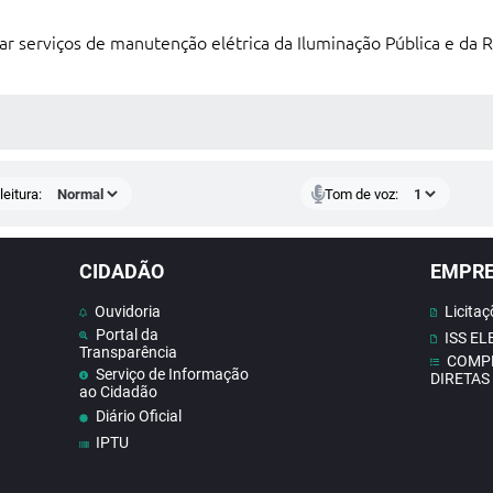
ar serviços de manutenção elétrica da Iluminação Pública e da 
 MÍDIAS
eitura:
Tom de voz:
CIDADÃO
EMPR
Ouvidoria
Licitaç
Portal da
ISS E
Transparência
COMP
Serviço de Informação
DIRETAS
ao Cidadão
Diário Oficial
IPTU
Contato