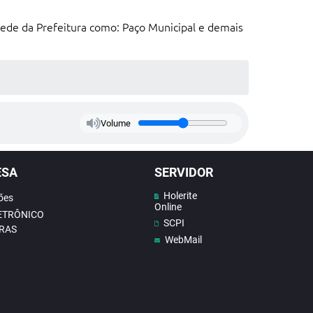
Rede da Prefeitura como: Paço Municipal e demais
Volume
ESA
SERVIDOR
Holerite
ões
Online
LETRÔNICO
SCPI
RAS
WebMail