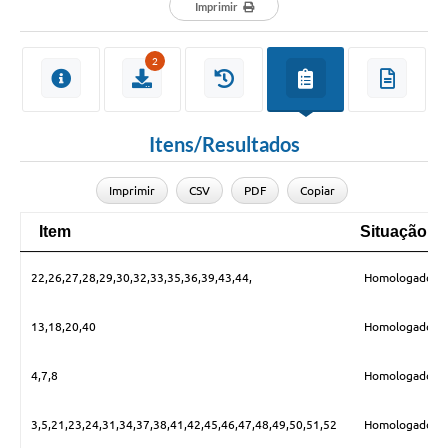
Departamentos
Imprimir
Contato
2
LEIS MUNICIPAIS
Diário Oficial
Itens/Resultados
Ouvidoria
Imprimir
CSV
PDF
Copiar
Serviços Online
Item
Situação
COVID19
Item
Situação
Contas Públicas
22,26,27,28,29,30,32,33,35,36,39,43,44,
Homologado
SIC
13,18,20,40
Homologado
HISTÓRICO - ADM
4,7,8
Homologado
Relação de Cargos e Salários
3,5,21,23,24,31,34,37,38,41,42,45,46,47,48,49,50,51,52
Homologado
Galeria de Fotos