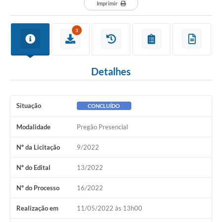
Departamentos
Imprimir
Contato
3
LEIS MUNICIPAIS
Diário Oficial
Detalhes
Ouvidoria
Serviços Online
Situação
CONCLUÍDO
COVID19
Modalidade
Pregão Presencial
Contas Públicas
Nº da Licitação
9/2022
SIC
Nº do Edital
13/2022
HISTÓRICO - ADM
Nº do Processo
16/2022
Relação de Cargos e Salários
Realização em
11/05/2022 às 13h00
Galeria de Fotos