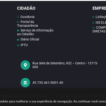
CIDADÃO
EMPR
Ouvidoria
Licitaç
Portal da
ISS E
Transparência
COMP
Serviço de Informação
DIRETAS
ao Cidadão
Diário Oficial
IPTU
Contato
Doe Sangue
Concursos
Rua Sete de Setembro, 932 – Centro - 13715-
000
Contas publicas
Receba Notificações do
Nosso Site
Telefones Úteis
45.735.461/0001-40
Versão do Sistema:
3.5.3 - 19/06/2026
Ultima atualização:
07/08/2026 
sa cookies para melhorar a sua experiência de navegação. Ao continuar você con