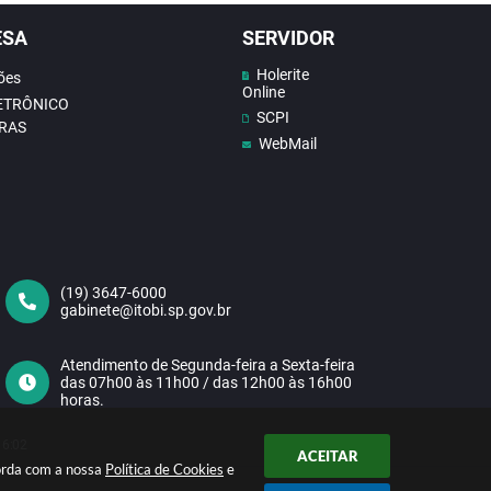
ESA
SERVIDOR
Holerite
ões
Online
LETRÔNICO
SCPI
RAS
WebMail
(19) 3647-6000
gabinete@itobi.sp.gov.br
Atendimento de Segunda-feira a Sexta-feira
das 07h00 às 11h00 / das 12h00 às 16h00
horas.
16:02
ACEITAR
corda com a nossa
Política de Cookies
e