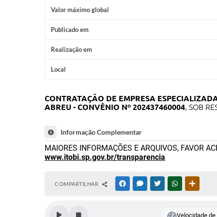
Valor máximo global
Publicado em
Realização em
Local
CONTRATAÇÃO DE EMPRESA ESPECIALIZAD
ABREU - CONVÊNIO Nº 202437460004
, SOB R
Informação Complementar
MAIORES INFORMAÇÕES E ARQUIVOS, FAVOR A
www.itobi.sp.gov.br/transparencia
COMPARTILHAR
FACEBOOK
MESSENGER
TWITTER
WHATSAPP
OUTRAS
Velocidade de l