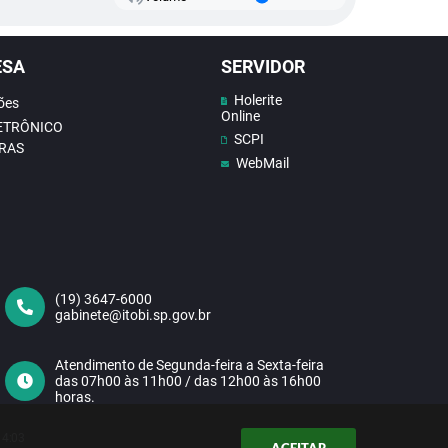
ESA
SERVIDOR
Holerite
ões
Online
LETRÔNICO
SCPI
RAS
WebMail
(19) 3647-6000
gabinete@itobi.sp.gov.br
Atendimento de Segunda-feira a Sexta-feira
das 07h00 às 11h00 / das 12h00 às 16h00
horas.
14:03