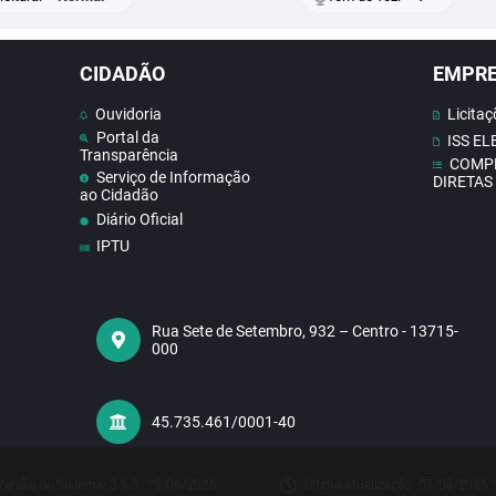
CIDADÃO
EMPR
Ouvidoria
Licitaç
Portal da
ISS E
Transparência
COMP
Serviço de Informação
DIRETAS
ao Cidadão
Diário Oficial
IPTU
Contato
Doe Sangue
Concursos
Rua Sete de Setembro, 932 – Centro - 13715-
000
Contas publicas
Receba Notificações do
Nosso Site
Telefones Úteis
45.735.461/0001-40
Versão do Sistema:
3.5.3 - 19/06/2026
Ultima atualização:
07/08/2026 