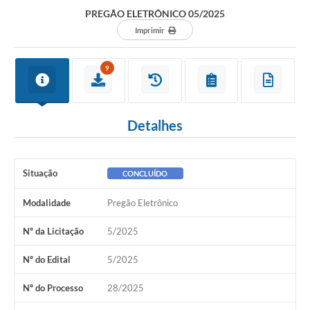
Departamentos
PREGÃO ELETRÔNICO 05/2025
Contato
Imprimir
LEIS MUNICIPAIS
9
Diário Oficial
Ouvidoria
Detalhes
Serviços Online
COVID19
Situação
CONCLUÍDO
Contas Públicas
Modalidade
Pregão Eletrônico
SIC
Nº da Licitação
5/2025
HISTÓRICO - ADM
Nº do Edital
5/2025
Relação de Cargos e Salários
Nº do Processo
28/2025
Galeria de Fotos