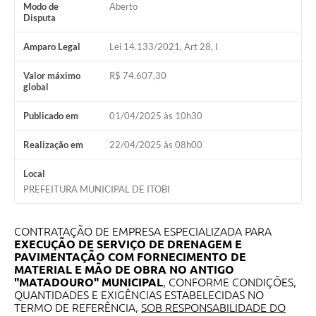
Modo de
Aberto
Audiências Públicas
Disputa
IPTU
Amparo Legal
Lei 14.133/2021, Art 28, I
Legislação
Valor máximo
R$ 74.607,30
global
Editais
Publicado em
01/04/2025 às 10h30
Telefones Úteis
Realização em
22/04/2025 às 08h00
Local
PREFEITURA MUNICIPAL DE ITOBI
CONTRATAÇÃO DE EMPRESA ESPECIALIZADA PARA
EXECUÇÃO DE SERVIÇO DE DRENAGEM E
PAVIMENTAÇÃO COM FORNECIMENTO DE
MATERIAL E MÃO DE OBRA NO ANTIGO
"MATADOURO" MUNICIPAL
, CONFORME CONDIÇÕES,
QUANTIDADES E EXIGÊNCIAS ESTABELECIDAS NO
TERMO DE REFERÊNCIA,
SOB RESPONSABILIDADE DO