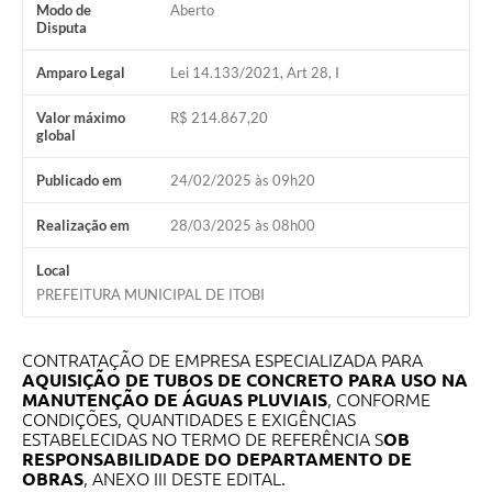
Modo de
Aberto
Audiências Públicas
Disputa
IPTU
Amparo Legal
Lei 14.133/2021, Art 28, I
Legislação
Valor máximo
R$ 214.867,20
global
Editais
Publicado em
24/02/2025 às 09h20
Telefones Úteis
Realização em
28/03/2025 às 08h00
Local
PREFEITURA MUNICIPAL DE ITOBI
CONTRATAÇÃO DE EMPRESA ESPECIALIZADA PARA
AQUISIÇÃO DE TUBOS DE CONCRETO PARA USO NA
MANUTENÇÃO DE ÁGUAS PLUVIAIS
, CONFORME
CONDIÇÕES, QUANTIDADES E EXIGÊNCIAS
ESTABELECIDAS NO TERMO DE REFERÊNCIA S
OB
RESPONSABILIDADE DO DEPARTAMENTO DE
OBRAS
, ANEXO III DESTE EDITAL.