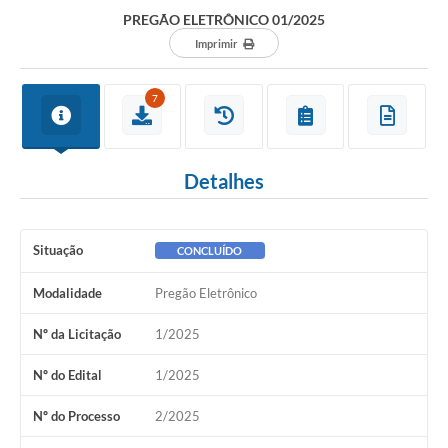
Departamentos
PREGÃO ELETRÔNICO 01/2025
Contato
Imprimir
LEIS MUNICIPAIS
7
Diário Oficial
Ouvidoria
Detalhes
Serviços Online
COVID19
Situação
CONCLUÍDO
Contas Públicas
Modalidade
Pregão Eletrônico
SIC
Nº da Licitação
1/2025
HISTÓRICO - ADM
Nº do Edital
1/2025
Relação de Cargos e Salários
Nº do Processo
2/2025
Galeria de Fotos