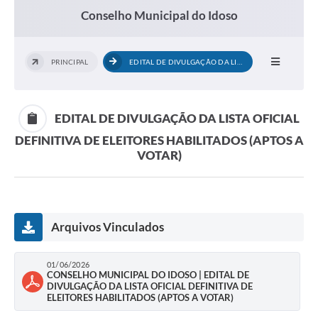
Departamentos
Conselho Municipal do Idoso
Contato
LEIS MUNICIPAIS
PRINCIPAL
EDITAL DE DIVULGAÇÃO DA LISTA OFICIAL...
Diário Oficial
Ouvidoria
EDITAL DE DIVULGAÇÃO DA LISTA OFICIAL
DEFINITIVA DE ELEITORES HABILITADOS (APTOS A
Serviços Online
VOTAR)
COVID19
Contas Públicas
SIC
Arquivos Vinculados
HISTÓRICO - ADM
01/06/2026
CONSELHO MUNICIPAL DO IDOSO | EDITAL DE
Relação de Cargos e Salários
DIVULGAÇÃO DA LISTA OFICIAL DEFINITIVA DE
ELEITORES HABILITADOS (APTOS A VOTAR)
Galeria de Fotos