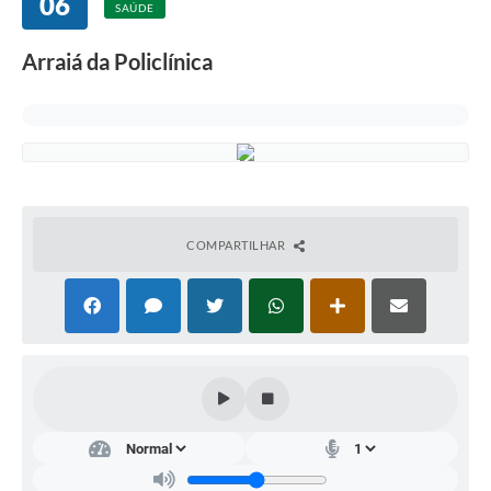
06
Departamentos
SAÚDE
Contato
Arraiá da Policlínica
LEIS MUNICIPAIS
Diário Oficial
Ouvidoria
Serviços Online
COMPARTILHAR
COVID19
Contas Públicas
SIC
HISTÓRICO - ADM
Relação de Cargos e Salários
Galeria de Fotos