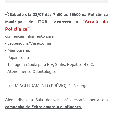
Audiências Públicas
🤠
Sábado dia 22/07 dás 7h00 às 16h00 na Policlínica
IPTU
“Arraiá da
Municipal de ITOBI, ocorrerá o
Legislação
Policlínica”
Editais
com encaminhamento para;
- Laqueadura/Vasectomia
Telefones Úteis
- Mamografia.
- Papanicolau
- Testagem rápida para HIV, Sífilis, Hepatite B e C.
- Atendimento Odontológico
🚨(SEM AGENDAMENTO PRÉVIO), é só chegar.
Além disso, a Sala de vacinação estará aberta em
campanha de Febre amarela e Influenza
💉.