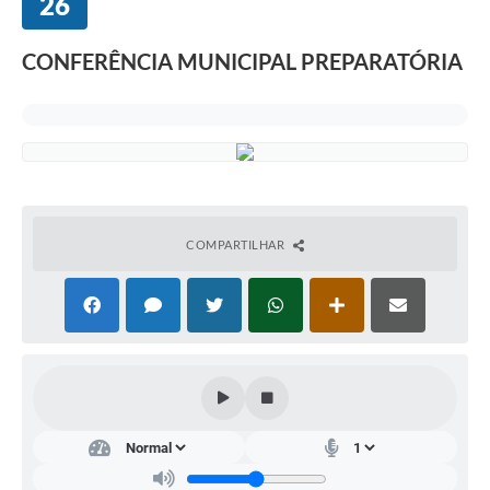
26
Departamentos
Contato
CONFERÊNCIA MUNICIPAL PREPARATÓRIA
LEIS MUNICIPAIS
Diário Oficial
Ouvidoria
Serviços Online
COMPARTILHAR
COVID19
Contas Públicas
SIC
HISTÓRICO - ADM
Relação de Cargos e Salários
Galeria de Fotos