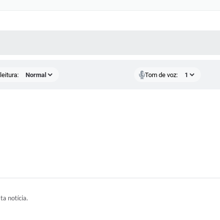
 MÍDIAS
RECEBA NOTÍCIAS
eitura:
Tom de voz:
ta notícia.