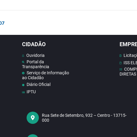
/07
CIDADÃO
EMPR
Ouvidoria
Licitaç
Portal da
ISS E
Transparência
COMP
Serviço de Informação
DIRETAS
ao Cidadão
Diário Oficial
IPTU
Contato
Doe Sangue
Concursos
Rua Sete de Setembro, 932 – Centro - 13715-
000
Contas publicas
Receba Notificações do
Nosso Site