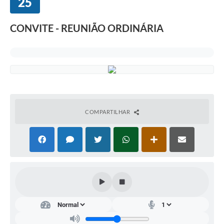
25
Departamentos
Contato
CONVITE - REUNIÃO ORDINÁRIA
LEIS MUNICIPAIS
Diário Oficial
Ouvidoria
Serviços Online
COMPARTILHAR
COVID19
Contas Públicas
SIC
HISTÓRICO - ADM
Relação de Cargos e Salários
Galeria de Fotos