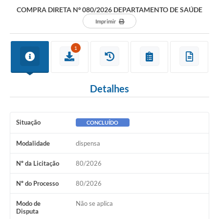
Departamentos
COMPRA DIRETA Nº 080/2026 DEPARTAMENTO DE SAÚDE
Contato
Imprimir
LEIS MUNICIPAIS
1
Diário Oficial
Ouvidoria
Detalhes
Serviços Online
COVID19
Situação
CONCLUÍDO
Contas Públicas
Modalidade
dispensa
SIC
Nº da Licitação
80/2026
HISTÓRICO - ADM
Nº do Processo
80/2026
Relação de Cargos e Salários
Modo de
Não se aplica
Disputa
Galeria de Fotos