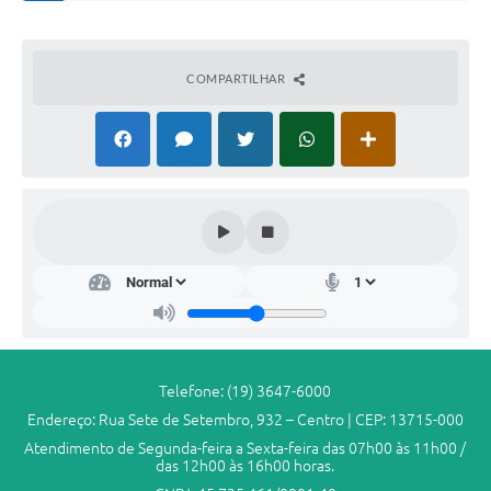
COMPARTILHAR
Dep
arta
men
to
de
Saú
de
Telefone: (19) 3647-6000
Ligia
Endereço: Rua Sete de Setembro, 932 – Centro | CEP: 13715-000
Grac
iela
Atendimento de Segunda-feira a Sexta-feira das 07h00 às 11h00 /
Brito
das 12h00 às 16h00 horas.
Gard