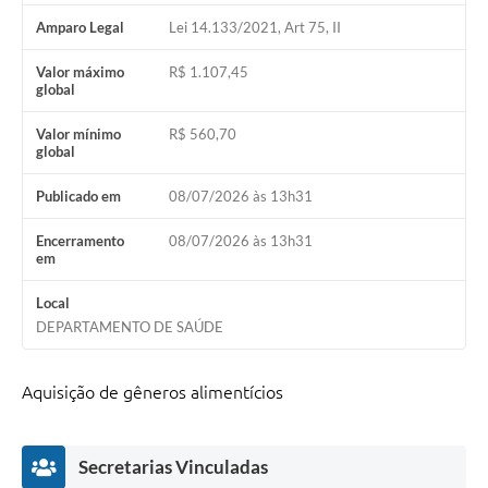
Audiências Públicas
Amparo Legal
Lei 14.133/2021, Art 75, II
IPTU
Valor máximo
R$ 1.107,45
global
Legislação
Valor mínimo
R$ 560,70
global
Editais
Publicado em
08/07/2026 às 13h31
Telefones Úteis
Encerramento
08/07/2026 às 13h31
em
Local
DEPARTAMENTO DE SAÚDE
Aquisição de gêneros alimentícios
Secretarias Vinculadas