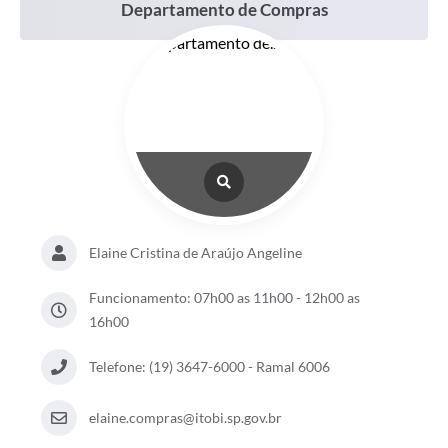
Departamentos
Departamento de Compras
Contato
LEIS MUNICIPAIS
Diário Oficial
Ouvidoria
Serviços Online
COVID19
Elaine Cristina de Araújo Angeline
Contas Públicas
Funcionamento: 07h00 as 11h00 - 12h00 as
SIC
16h00
HISTÓRICO - ADM
Telefone: (19) 3647-6000 - Ramal 6006
Relação de Cargos e Salários
elaine.compras@itobi.sp.gov.br
Galeria de Fotos