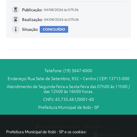
Publicação:
04/08/2026 às 07h36
Realização:
04/08/2026 às 07h36
Situação:
CONCLUÍDO
Telefone: (19) 3647-6000
Endereço: Rua Sete de Setembro, 932 – Centro | CEP: 13715-000
Atendimento de Segunda-feira a Sexta-feira das 07h00 às 11h00 /
das 12h00 às 16h00 horas.
CNPJ: 45.735.461/0001-40
Prefeitura Municipal de Itobi - SP
Versão do Sistema:
3.5.3 - 19/06/2026
Prefeitura Municipal de Itobi - SP e os cookies:
Portal atualizado em:
07/08/2026 16:02
Dados Abertos