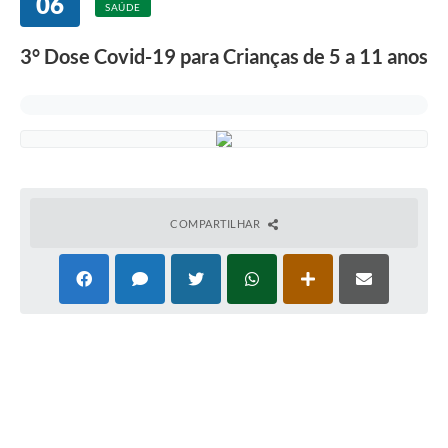
06
Departamentos
SAÚDE
Contato
3° Dose Covid-19 para Crianças de 5 a 11 anos
LEIS MUNICIPAIS
Diário Oficial
Ouvidoria
Serviços Online
COMPARTILHAR
COVID19
Contas Públicas
SIC
HISTÓRICO - ADM
Relação de Cargos e Salários
Galeria de Fotos