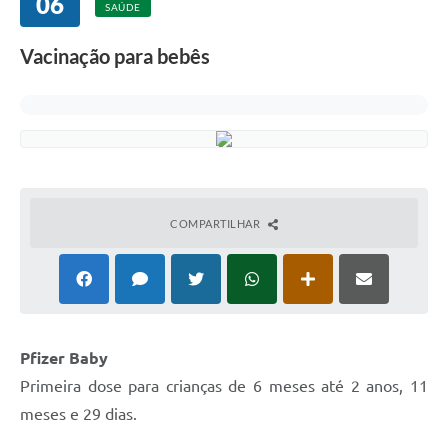
06
Departamentos
SAÚDE
Contato
Vacinação para bebês
LEIS MUNICIPAIS
Diário Oficial
Ouvidoria
Serviços Online
COMPARTILHAR
COVID19
Contas Públicas
SIC
HISTÓRICO - ADM
Pfizer Baby
Primeira dose para crianças de 6 meses até 2 anos, 11
Relação de Cargos e Salários
meses e 29 dias.
Galeria de Fotos