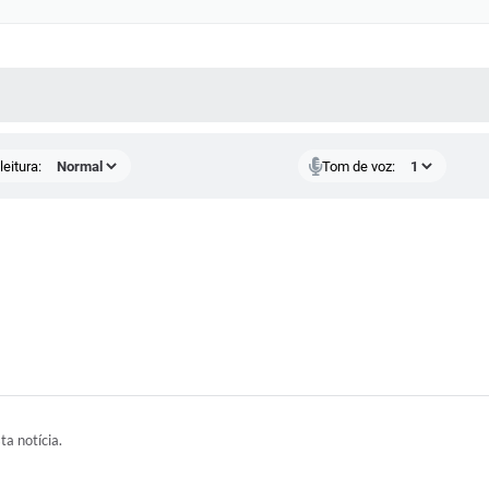
 MÍDIAS
RECEBA NOTÍCIAS
eitura:
Tom de voz:
ta notícia.