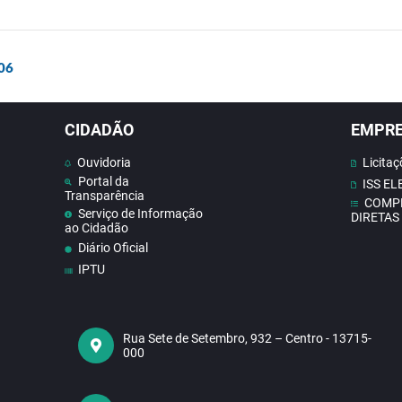
/06
CIDADÃO
EMPR
Ouvidoria
Licitaç
Portal da
ISS E
Transparência
COMP
Serviço de Informação
DIRETAS
ao Cidadão
Diário Oficial
IPTU
Contato
Doe Sangue
Concursos
Rua Sete de Setembro, 932 – Centro - 13715-
000
Contas publicas
Receba Notificações do
Nosso Site