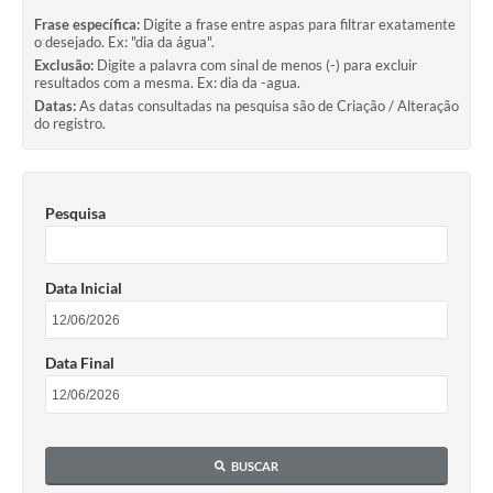
Departamentos
Frase específica:
Digite a frase entre aspas para filtrar exatamente
o desejado. Ex: "dia da água".
Contato
Exclusão:
Digite a palavra com sinal de menos (-) para excluir
resultados com a mesma. Ex: dia da -agua.
LEIS MUNICIPAIS
Datas:
As datas consultadas na pesquisa são de Criação / Alteração
do registro.
Diário Oficial
Ouvidoria
Pesquisa
Serviços Online
COVID19
Data Inicial
Contas Públicas
SIC
Data Final
HISTÓRICO - ADM
Relação de Cargos e Salários
BUSCAR
Galeria de Fotos