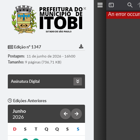
T
F
o
i
An error occur
g
n
g
d
l
e
S
i
d
Edição nº 1347
e
b
Postagem:
11 de junho de 2026 - 16h00
a
r
Tamanho:
9 páginas (736,71 KB)
Assinatura Digital
Edições Anteriores
Junho
2026
D
S
T
Q
Q
S
S