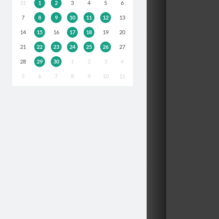
31
1
2
3
4
5
6
7
8
9
10
11
12
13
14
15
16
17
18
19
20
21
22
23
24
25
26
27
28
29
30
1
2
3
4
5
6
7
8
9
10
11