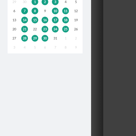
29
30
1
2
3
4
5
6
7
8
9
10
11
12
13
14
15
16
17
18
19
20
21
22
23
24
25
26
27
28
29
30
31
1
2
3
4
5
6
7
8
9