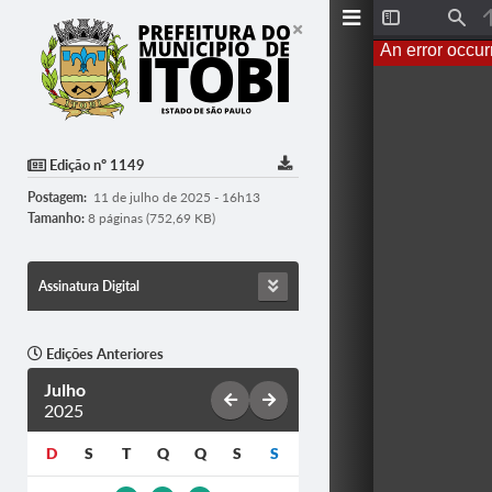
T
F
o
i
An error occur
g
n
g
d
l
e
S
i
d
Edição nº 1149
e
b
Postagem:
11 de julho de 2025 - 16h13
a
r
Tamanho:
8 páginas (752,69 KB)
Assinatura Digital
Edições Anteriores
Julho
2025
D
S
T
Q
Q
S
S