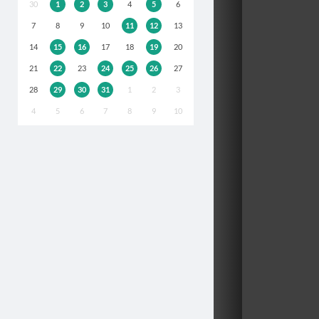
30
1
2
3
4
5
6
7
8
9
10
11
12
13
14
15
16
17
18
19
20
21
22
23
24
25
26
27
28
29
30
31
1
2
3
4
5
6
7
8
9
10