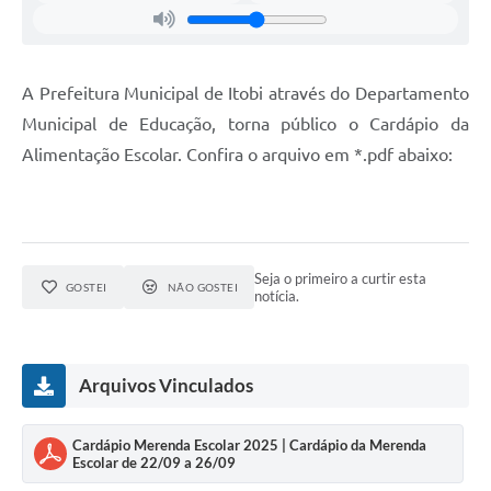
Audiências Públicas
IPTU
A Prefeitura Municipal de Itobi através do Departamento
Legislação
Municipal de Educação, torna público o Cardápio da
Alimentação Escolar. Confira o arquivo em *.pdf abaixo:
Editais
Telefones Úteis
Seja o primeiro a curtir esta
GOSTEI
NÃO GOSTEI
notícia.
Arquivos Vinculados
Cardápio Merenda Escolar 2025 | Cardápio da Merenda
Escolar de 22/09 a 26/09