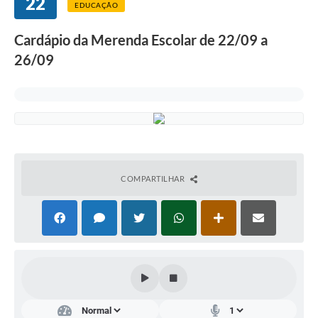
22
Departamentos
EDUCAÇÃO
Contato
Cardápio da Merenda Escolar de 22/09 a
26/09
LEIS MUNICIPAIS
Diário Oficial
Ouvidoria
Serviços Online
COVID19
COMPARTILHAR
Contas Públicas
SIC
HISTÓRICO - ADM
Relação de Cargos e Salários
Galeria de Fotos