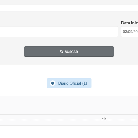
Data Inic
BUSCAR
Diário Oficial (1)
....................................................................................... leis ..............................