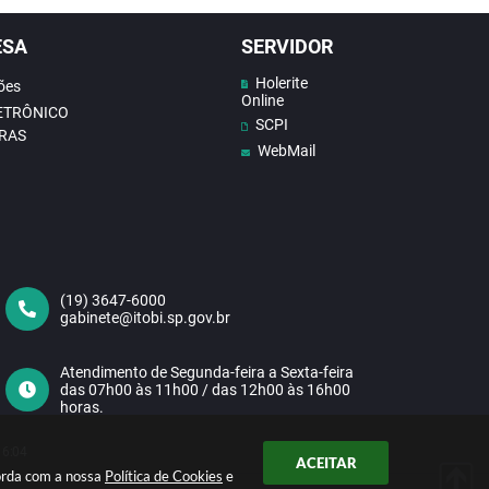
ESA
SERVIDOR
Holerite
ões
Online
LETRÔNICO
SCPI
RAS
WebMail
(19) 3647-6000
gabinete@itobi.sp.gov.br
Atendimento de Segunda-feira a Sexta-feira
das 07h00 às 11h00 / das 12h00 às 16h00
horas.
16:04
ACEITAR
corda com a nossa
Política de Cookies
e