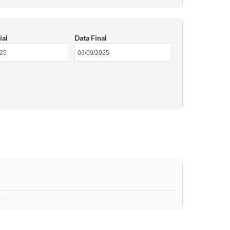
ial
Data Final
...…