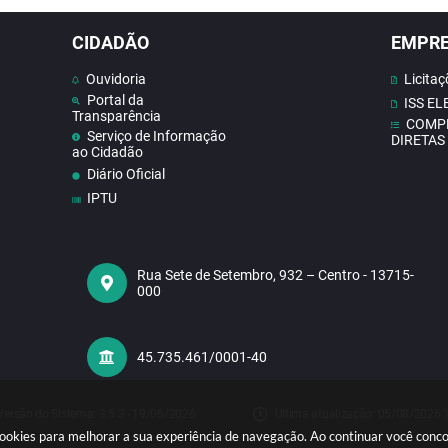
CIDADÃO
EMPR
Ouvidoria
Licitaç
Portal da
ISS E
Transparência
COMP
Serviço de Informação
DIRETAS
ao Cidadão
Diário Oficial
IPTU
Contato
Doe Sangue
Concursos
Rua Sete de Setembro, 932 – Centro - 13715-
000
Contas publicas
Receba Notificações do
Nosso Site
Telefones Úteis
45.735.461/0001-40
Versão do Sistema:
3.5.3 - 19/06/2026
Ultima atualização:
05/08/2026 
sa cookies para melhorar a sua experiência de navegação. Ao continuar você con